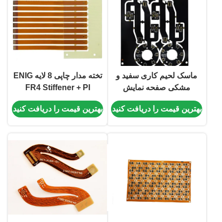
ماسک لحیم کاری سفید و
تخته مدار چاپی 8 لایه ENIG
مشکی صفحه نمایش
FR4 Stiffener + PI
ابریشم با ضخامت تخته مدار
Coverly Film 1mm PCB
بهترین قیمت را دریافت کنید
بهترین قیمت را دریافت کنید
چاپی 6 لایه فلکس 0.6 میلی
Flex
متر