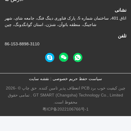
نشانی
اتاق 401، ساختمان شماره 5، پارک فناوری دینگ فنگ، جامعه شای، شهر
شاجینگ، منطقه بائوآن، شنژن، استان گوانگدونگ، چین
تلفن
86-153-8898-3110
سیاست حفظ حریم خصوصی
|
نقشه سایت
چین کیفیت خوب برد PCB انعطاف پذیر تامین کننده. حق چاپ © -2026
GT SMART (Changsha) Technology Co., Limited . تمامی حقوق
محفوظ است.
粤ICP备2022106766号-1