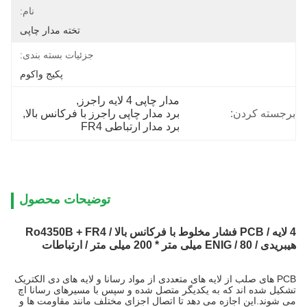
نام:
تخته مدار چاپی
جزئیات بسته بندی:
پکیج واکوم
مدار چاپی 4 لایه راجرز
, 
برجسته کردن:
برد مدار چاپی راجرز با فرکانس بالا
, 
برد مدار ارتباطی FR4
توضیحات محصول
4 لایه / PCB فشار مخلوط با فرکانس بالا / Ro4350B + FR4
هیبریدی / ENIG / 80 میلی متر * 200 میلی متر / ارتباطات
PCB های صلب از لایه های متعددی از مواد رسانا و لایه های دی الکتریک
تشکیل شده اند که به یکدیگر متصل شده و سپس با مسیرهای رسانا اچ
می شوند.این اجازه می دهد تا اتصال اجزای مختلف مانند مقاومت ها و