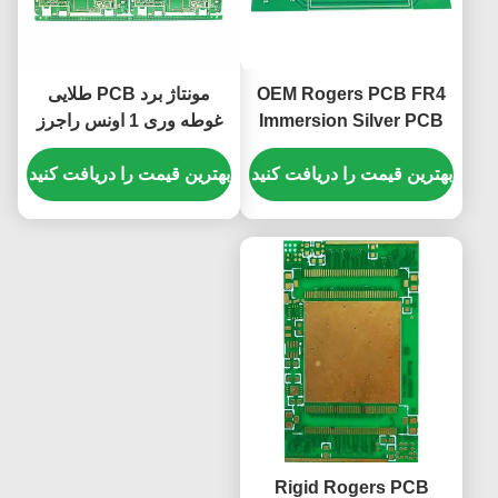
OEM Rogers PCB FR4
مونتاژ برد PCB طلایی
Immersion Silver PCB
غوطه وری 1 اونس راجرز
Rogers RO4003C PCB
RO3003 HASL بدون
SGS
بهترین قیمت را دریافت کنید
سرب
بهترین قیمت را دریافت کنید
Rigid Rogers PCB