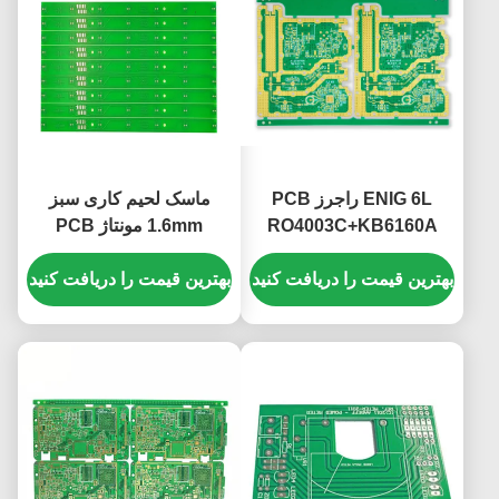
ENIG 6L راجرز PCB
ماسک لحیم کاری سبز
RO4003C+KB6160A
1.6mm مونتاژ PCB
0.25mm حداقل سوراخ
الکترونیکی FR4 Rogers
104.53*154.55mm
بهترین قیمت را دریافت کنید
5880 PCB
بهترین قیمت را دریافت کنید