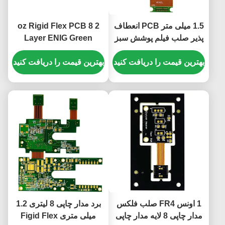
1.5 میلی متر PCB انعطاف
2 oz Rigid Flex PCB 8
پذیر صلب فیلم پوشش سبز
Layer ENIG Green
سفید 10 لایه PCB ENIG
Cover Film White 1.5mm
بهترین قیمت را دریافت کنید
بهترین قیمت را دریافت کنید
1 اونس FR4 صلب فلکس
برد مدار چاپی 8 لیتری 1.2
مدار چاپی 8 لایه مدار چاپی
میلی متری Figid Flex