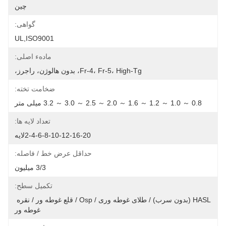
چین
گواهی:
UL,ISO9001
مادهء اصلی:
Fr-4، Fr-5، High-Tg، بدون هالوژن، راجرز،
ضخامت تخته:
0.8 ～ 1.0 ～ 1.2 ～ 1.6 ～ 2.0 ～ 2.5 ～ 3.0 ～ 3.2 میلی متر
تعداد لایه ها:
2-4-6-8-10-12-16-20لایه
حداقل عرض خط / فاصله:
3/3 میلیون
تکمیل سطح:
HASL (بدون سرب) / طلای غوطه وری / Osp / قلع غوطه ور / نقره 
غوطه ور