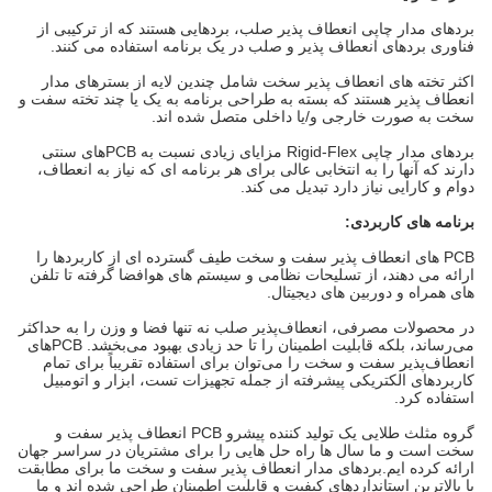
بردهای مدار چاپی انعطاف پذیر صلب، بردهایی هستند که از ترکیبی از
فناوری بردهای انعطاف پذیر و صلب در یک برنامه استفاده می کنند.
اکثر تخته های انعطاف پذیر سخت شامل چندین لایه از بسترهای مدار
انعطاف پذیر هستند که بسته به طراحی برنامه به یک یا چند تخته سفت و
سخت به صورت خارجی و/یا داخلی متصل شده اند.
بردهای مدار چاپی Rigid-Flex مزایای زیادی نسبت به PCBهای سنتی
دارند که آنها را به انتخابی عالی برای هر برنامه ای که نیاز به انعطاف،
دوام و کارایی نیاز دارد تبدیل می کند.
برنامه های کاربردی:
PCB های انعطاف پذیر سفت و سخت طیف گسترده ای از کاربردها را
ارائه می دهند، از تسلیحات نظامی و سیستم های هوافضا گرفته تا تلفن
های همراه و دوربین های دیجیتال.
در محصولات مصرفی، انعطاف‌پذیر صلب نه تنها فضا و وزن را به حداکثر
می‌رساند، بلکه قابلیت اطمینان را تا حد زیادی بهبود می‌بخشد. PCBهای
انعطاف‌پذیر سفت و سخت را می‌توان برای استفاده تقریباً برای تمام
کاربردهای الکتریکی پیشرفته از جمله تجهیزات تست، ابزار و اتومبیل
استفاده کرد.
گروه مثلث طلایی یک تولید کننده پیشرو PCB انعطاف پذیر سفت و
سخت است و ما سال ها راه حل هایی را برای مشتریان در سراسر جهان
ارائه کرده ایم.بردهای مدار انعطاف پذیر سفت و سخت ما برای مطابقت
با بالاترین استانداردهای کیفیت و قابلیت اطمینان طراحی شده اند و ما