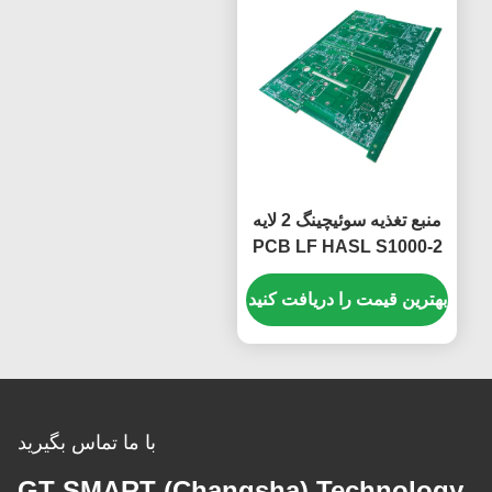
منبع تغذیه سوئیچینگ 2 لایه
PCB LF HASL S1000-2
FR4 PCB Board
بهترین قیمت را دریافت کنید
با ما تماس بگیرید
GT SMART (Changsha) Technology