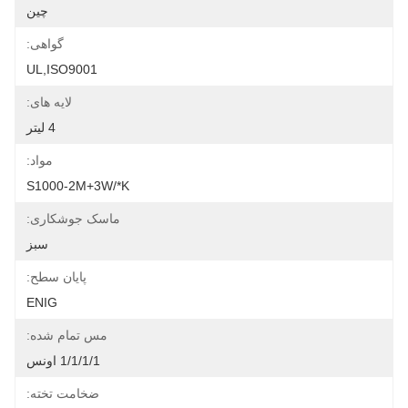
چین
گواهی:
UL,ISO9001
لایه های:
4 لیتر
مواد:
S1000-2M+3W/*k
ماسک جوشکاری:
سبز
پایان سطح:
ENIG
مس تمام شده:
1/1/1/1 اونس
ضخامت تخته: