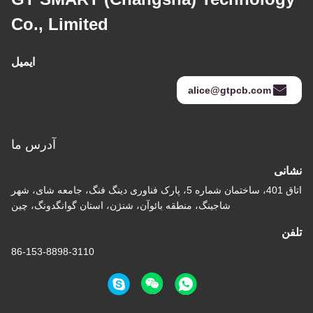
Co., Limited
ایمیل
alice@gtpcb.com
آدرس ما
نشانی
اتاق 401، ساختمان شماره 5، پارک فناوری دینگ فنگ، جامعه شای، شهر
شاجینگ، منطقه بائوآن، شنژن، استان گوانگدونگ، چین
تلفن
86-153-8898-3110