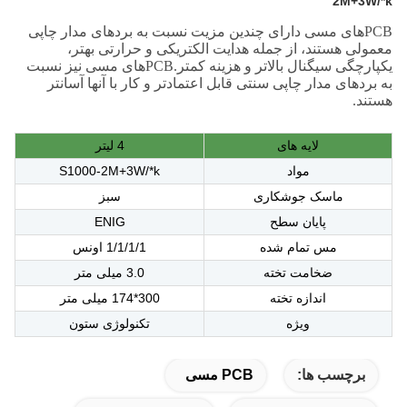
2M+3W/*k
PCBهای مسی دارای چندین مزیت نسبت به بردهای مدار چاپی
معمولی هستند، از جمله هدایت الکتریکی و حرارتی بهتر،
یکپارچگی سیگنال بالاتر و هزینه کمتر.PCBهای مسی نیز نسبت
به بردهای مدار چاپی سنتی قابل اعتمادتر و کار با آنها آسانتر
هستند.
لایه های
4 لیتر
مواد
S1000-2M+3W/*k
ماسک جوشکاری
سبز
پایان سطح
ENIG
مس تمام شده
1/1/1/1 اونس
ضخامت تخته
3.0 میلی متر
اندازه تخته
300*174 میلی متر
ویژه
تکنولوژی ستون
برچسب ها:
PCB مسی